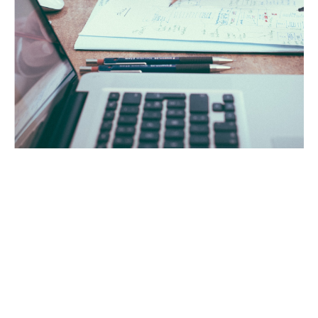
En la masterclass aprenderás:
Qué está pasando pasando en los
mercados este
2025.
Saber cómo
filtrar
las
noticias
y
diferenciar la información que realmente