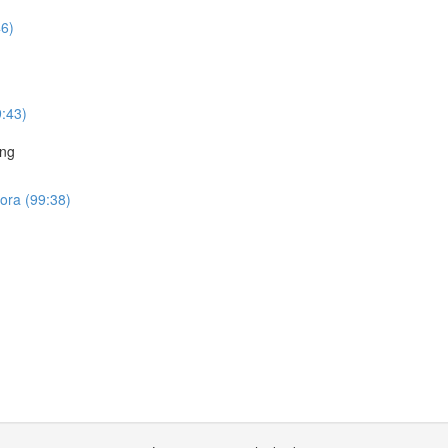
46)
9:43)
ing
ora (99:38)